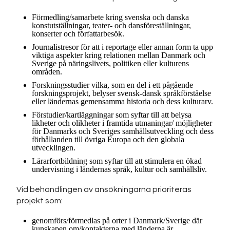
Förmedling/samarbete kring svenska och danska
konstutställningar, teater- och dansföreställningar,
konserter och författarbesök.
Journalistresor för att i reportage eller annan form ta upp
viktiga aspekter kring relationen mellan Danmark och
Sverige på näringslivets, politiken eller kulturens
områden.
Forskningsstudier vilka, som en del i ett pågående
forskningsprojekt, belyser svensk-dansk språkförståelse
eller ländernas gemensamma historia och dess kulturarv.
Förstudier/kartläggningar som syftar till att belysa
likheter och olikheter i framtida utmaningar/ möjligheter
för Danmarks och Sveriges samhällsutveckling och dess
förhållanden till övriga Europa och den globala
utvecklingen.
Lärarfortbildning som syftar till att stimulera en ökad
undervisning i ländernas språk, kultur och samhällsliv.
Vid behandlingen av ansökningarna prioriteras
projekt som:
genomförs/förmedlas på orter i Danmark/Sverige där
kunskapen om/kontakterna med länderna är